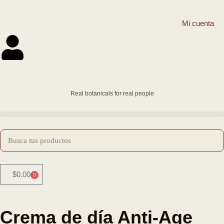
Mi cuenta
Saltar
al
contenido
Real botanicals for real people
$
0.00
0
Crema de día Anti-Age