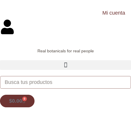
Mi cuenta
Saltar
al
contenido
Real botanicals for real people
0
$
0.00