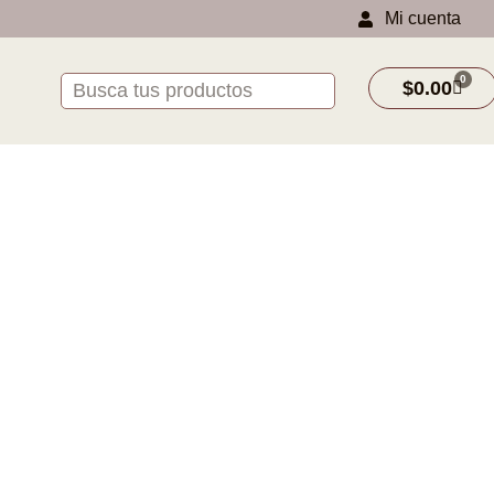
Mi cuenta
0
$
0.00
para cuidarlo?
ales para tu cabello.