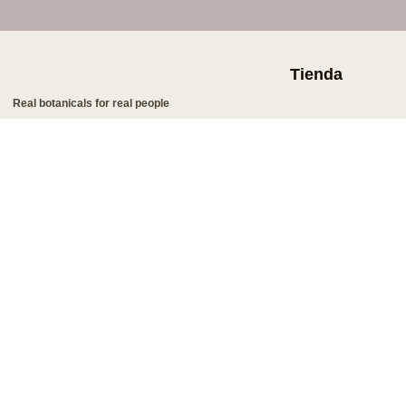
Saltar
al
Tienda
contenido
Real botanicals for real people
¿Qué tan sano
Seis sencillas pregu