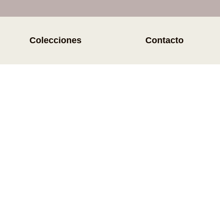
Colecciones
Contacto
 es tu cabello y qué necesitas 
ntas para descubrir qué productos y cuidados son ide